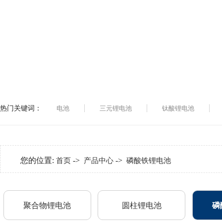
热门关键词：
电池
三元锂电池
钛酸锂电池
您的位置:
->
->
首页
产品中心
磷酸铁锂电池
聚合物锂电池
圆柱锂电池
磷