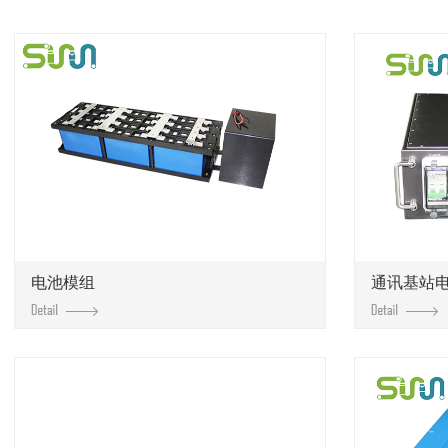
电池模组
通讯基站