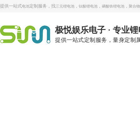
提供一站式
定制服务，找
，
，
，
电池
三元锂电池
钛酸锂电池
磷酸铁锂电池
聚合物
极悦娱乐电子 · 专业
提供一站式定制服务，量身定制